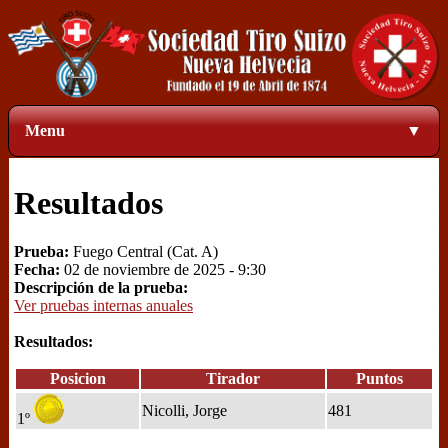
Menu
▼
Resultados
Prueba:
Fuego Central (Cat. A)
Fecha:
02 de noviembre de 2025 - 9:30
Descripción de la prueba:
Ver pruebas internas anuales
Resultados:
Posicion
Tirador
Puntos
Nicolli, Jorge
481
1º