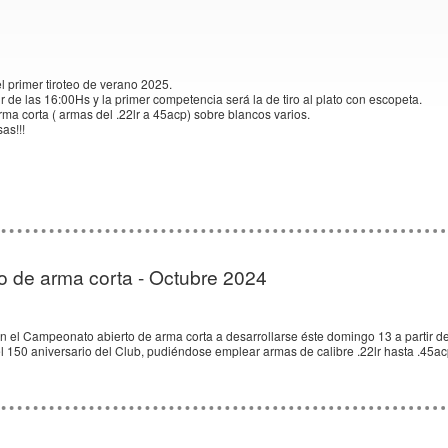
el primer tiroteo de verano 2025.
r de las 16:00Hs y la primer competencia será la de tiro al plato con escopeta.
ma corta ( armas del .22lr a 45acp) sobre blancos varios.
as!!!
 de arma corta - Octubre 2024
n el Campeonato abierto de arma corta a desarrollarse éste domingo 13 a partir de 
l 150 aniversario del Club, pudiéndose emplear armas de calibre .22lr hasta .45a