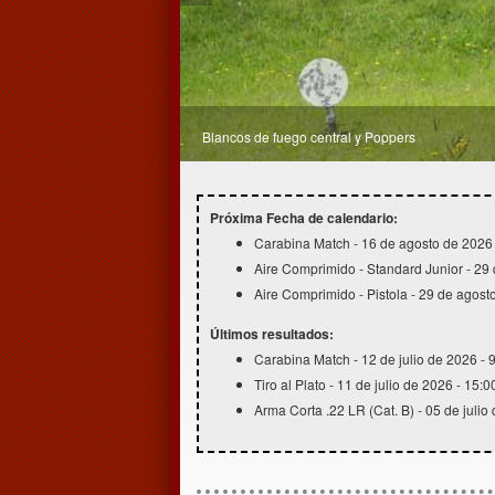
Blancos de fuego central y Poppers
Zona de blancos a 50 metros
Próxima Fecha de calendario:
Carabina Match - 16 de agosto de 2026 
Aire Comprimido - Standard Junior - 29
Aire Comprimido - Pistola - 29 de agost
Últimos resultados:
Carabina Match - 12 de julio de 2026 - 
Tiro al Plato - 11 de julio de 2026 - 15:0
Arma Corta .22 LR (Cat. B) - 05 de julio