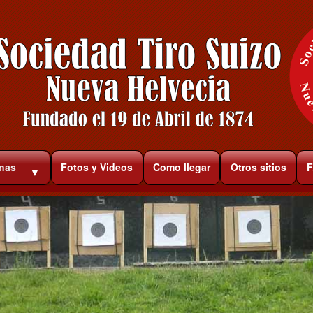
rnas
Fotos y Videos
Como llegar
Otros sitios
F
▼