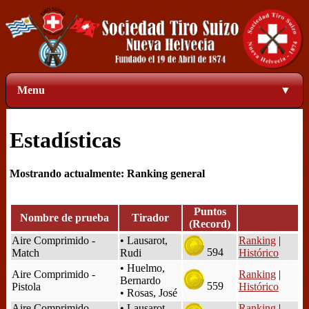
Menu
▼
Estadísticas
Mostrando actualmente: Ranking general
Puntos
Nombre de prueba
Tirador
(Record)
Aire Comprimido -
• Lausarot,
Ranking
|
594
Match
Rudi
Histórico
• Huelmo,
Aire Comprimido -
Ranking
|
Bernardo
559
Pistola
Histórico
• Rosas, José
Aire Comprimido -
• Lausarot,
Ranking
|