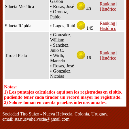
Gastón
Ranking
|
Silueta Metálica
• Rosas, José
40
Histórico
• Oronoz,
Pablo
Ranking
|
Silueta Rápida
• Lagos, Raúl
145
Histórico
• González,
William
• Sanchez,
Julio C.
Ranking
|
Tiro al Plato
• Wirth,
16
Histórico
Marcelo
• Rosas, José
• Gonzalez,
Nicolas
Notas:
1) Los puntajes calculados aquí son los registrados en el sitio,
pudiendo tener cada tirador un record mayor no registrado.
2) Solo se toman en cuenta pruebas internas anuales.
Sociedad Tiro Suizo - Nueva Helvecia, Colonia, Uruguay.
email: sts.nuevahelvecia@gmail.com