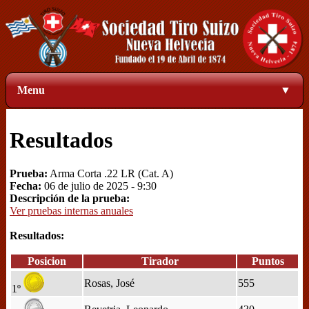
Menu
▼
Resultados
Prueba:
Arma Corta .22 LR (Cat. A)
Fecha:
06 de julio de 2025 - 9:30
Descripción de la prueba:
Ver pruebas internas anuales
Resultados:
Posicion
Tirador
Puntos
Rosas, José
555
1º