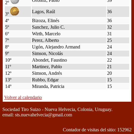
Oronoz, Pablo
39
2º
Lagos, Raúl
36
3º
4º
Bizoza, Elinés
36
5º
Sanchez, Julio C.
32
6º
Wirth, Marcelo
31
7º
Perez, Alberto
25
8º
Ugón, Alejandro Armand
24
9º
Simson, Nicolás
24
10º
Abondet, Faustino
22
11º
Martinez, Pablo
21
12º
Simson, Andrés
20
13º
Rubbo, Edgar
15
14º
Miranda, Patricia
15
Volver al calendario
Sociedad Tiro Suizo - Nueva Helvecia, Colonia, Uruguay.
email: sts.nuevahelvecia@gmail.com
Contador de visitas del sitio: 152962