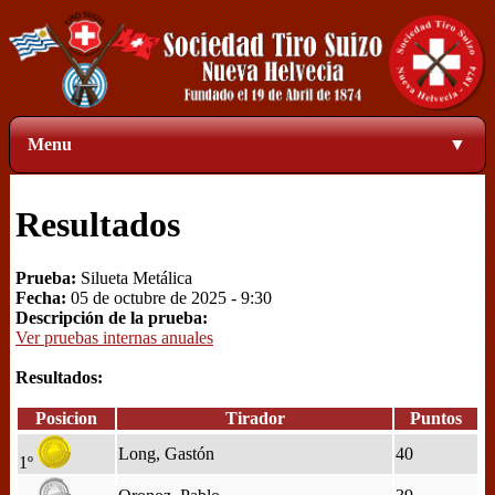
Menu
▼
Resultados
Prueba:
Silueta Metálica
Fecha:
05 de octubre de 2025 - 9:30
Descripción de la prueba:
Ver pruebas internas anuales
Resultados:
Posicion
Tirador
Puntos
Long, Gastón
40
1º