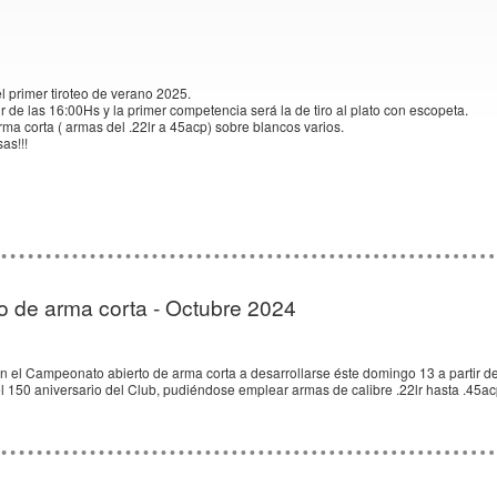
el primer tiroteo de verano 2025.
r de las 16:00Hs y la primer competencia será la de tiro al plato con escopeta.
ma corta ( armas del .22lr a 45acp) sobre blancos varios.
as!!!
 de arma corta - Octubre 2024
n el Campeonato abierto de arma corta a desarrollarse éste domingo 13 a partir de 
l 150 aniversario del Club, pudiéndose emplear armas de calibre .22lr hasta .45a