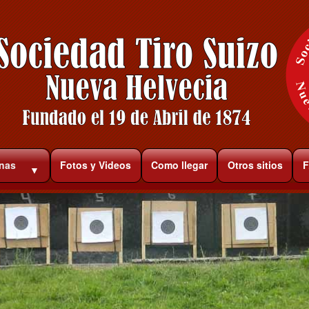
rnas
Fotos y Videos
Como llegar
Otros sitios
F
▼