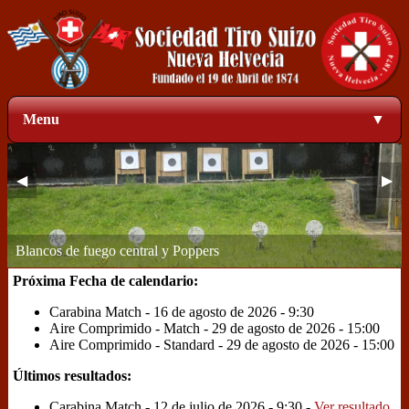
Menu
▼
◀
▶
Blancos de fuego central y Poppers
Zona de blancos a 50 metros
1
2
3
4
Próxima Fecha de calendario:
Carabina Match - 16 de agosto de 2026 - 9:30
Aire Comprimido - Match - 29 de agosto de 2026 - 15:00
Aire Comprimido - Standard - 29 de agosto de 2026 - 15:00
Últimos resultados:
Carabina Match - 12 de julio de 2026 - 9:30 -
Ver resultado