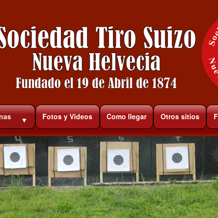
rnas
Fotos y Videos
Como llegar
Otros sitios
F
▼