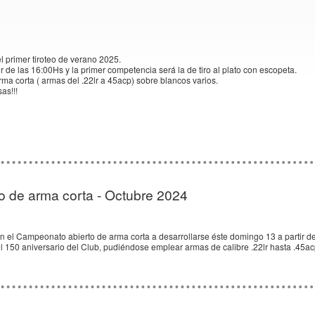
el primer tiroteo de verano 2025.
r de las 16:00Hs y la primer competencia será la de tiro al plato con escopeta.
ma corta ( armas del .22lr a 45acp) sobre blancos varios.
as!!!
 de arma corta - Octubre 2024
n el Campeonato abierto de arma corta a desarrollarse éste domingo 13 a partir de 
l 150 aniversario del Club, pudiéndose emplear armas de calibre .22lr hasta .45a