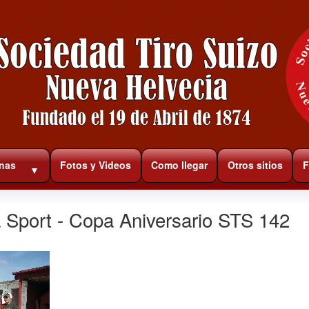
rnas
Fotos y Videos
Como llegar
Otros sitios
F
▼
 Sport - Copa Aniversario STS 142